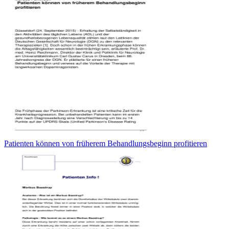
Patienten können von früherem Behandlungsbeginn profitieren