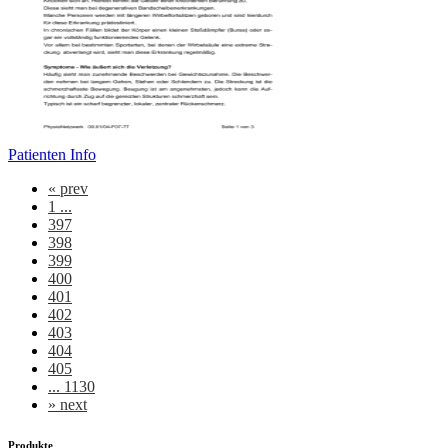
Patienten Info
«
prev
1 ...
397
398
399
400
401
402
403
404
405
... 1130
»
next
Produkte