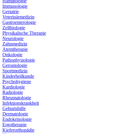
Hämatologie
Immunologie
Geriatrie
Veterinärmedizin
Gastroenterologie
Zellbiologie
Physikalische Therapie
Neurologie
Zahnmedizin
Atemtherapie
Onkologie
Pathophysiologie
Gerontologie
Sportmedizin
Kinderheilkunde
Psychohygiene
Kardiologie
Radiologie
Rheumatologie
Infektionskrankheit
Geburtshilfe
Dermatologie
Endokrinologie
Ergotherapie
Kieferorthopädie