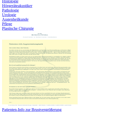
Histologie
Hörgeräteakustiker
Pathologie
Urologie
Augenheilkunde
Pflege
Plastische Chirurgie
Patienten-Info zur Brustvergrößerung