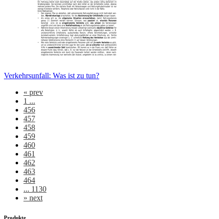
Verkehrsunfall: Was ist zu tun?
«
prev
1 ...
456
457
458
459
460
461
462
463
464
... 1130
»
next
Produkte