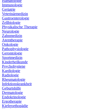
Hämatologie
Immunologie
Geriatrie
Veterinärmedizin
Gastroenterologie
Zellbiologie
Physikalische Therapie
Neurologie
Zahnmedizin
Atemtherapie
Onkologie
Pathophysiologie
Gerontologie
Sportmedizin
Kinderheilkunde
Psychohygiene
Kardiologie
Radiologie
Rheumatologie
Infektionskrankheit
Geburtshilfe
Dermatologie
Endokrinologie
Ergotherapie
Kieferorthopädie