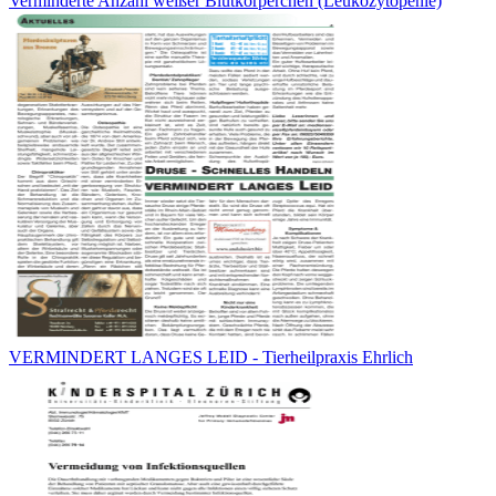
Verminderte Anzahl weißer Blutkörperchen (Leukozytopenie)
VERMINDERT LANGES LEID - Tierheilpraxis Ehrlich