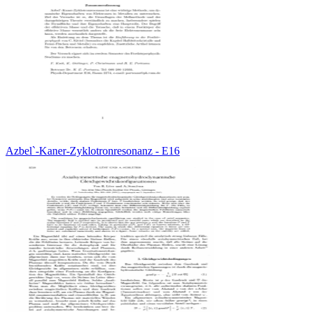
Azbel`-Kaner-Zyklotronresonanz - E16