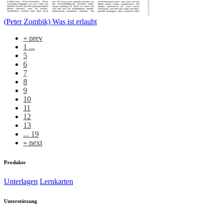
(Peter Zombik) Was ist erlaubt
«
prev
1 ...
5
6
7
8
9
10
11
12
13
... 19
»
next
Produkte
Unterlagen
Lernkarten
Unterstützung