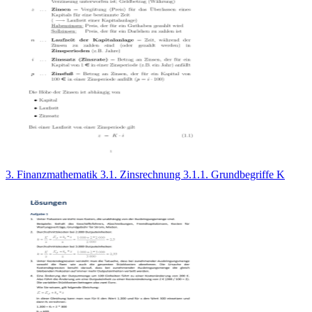
3. Finanzmathematik 3.1. Zinsrechnung 3.1.1. Grundbegriffe K