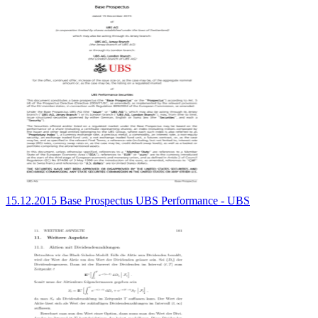
15.12.2015 Base Prospectus UBS Performance - UBS